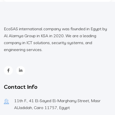
EcoSAS international company was founded in Egypt by
Al Alamya Group in KSA in 2020. We are a leading
company in ICT solutions, security systems, and
engineering services.
Contact Info
11th F., 41 El-Sayed El-Marghany Street, Masr
AlJadidah, Cairo 11757, Egypt