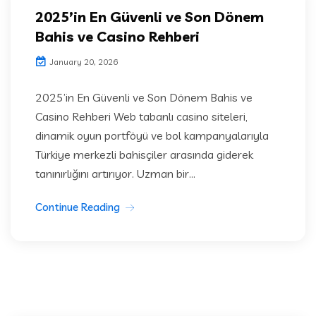
2025’in En Güvenli ve Son Dönem
Bahis ve Casino Rehberi
January 20, 2026
2025’in En Güvenli ve Son Dönem Bahis ve
Casino Rehberi Web tabanlı casino siteleri,
dinamik oyun portföyü ve bol kampanyalarıyla
Türkiye merkezli bahisçiler arasında giderek
tanınırlığını artırıyor. Uzman bir...
Continue Reading