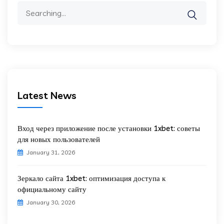
Search
for:
Latest News
Вход через приложение после установки 1xbet: советы
для новых пользователей
January 31, 2026
Зеркало сайта 1xbet: оптимизация доступа к
официальному сайту
January 30, 2026