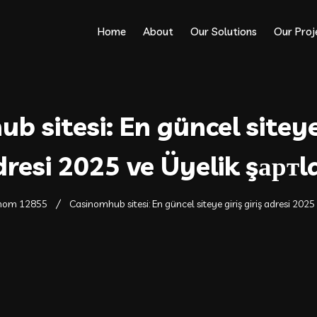
Home
About
Our Solutions
Our Proj
 sitesi: En güncel siteye 
resi 2025 ve Üyelik şартl
inom 12855
Casinomhub sitesi: En güncel siteye giriş giriş adresi 2025 