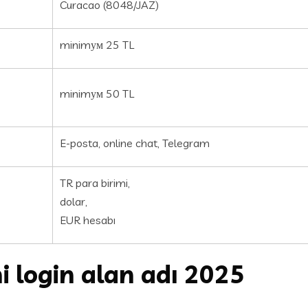
Curacao (8048/JAZ)
minimум 25 TL
minimум 50 TL
E-posta, online chat, Telegram
TR para birimi,
dolar,
EUR hesabı
 login alan adı 2025