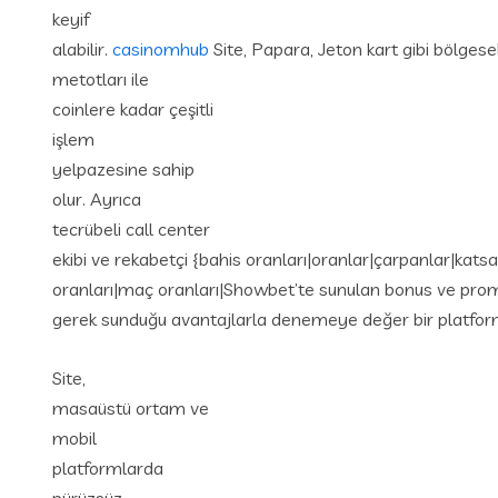
keyif
alabilir.
casinomhub
Site, Papara, Jeton kart gibi bölges
metotları ile
coinlere kadar çeşitli
işlem
yelpazesine sahip
olur. Ayrıca
tecrübeli call center
ekibi ve rekabetçi {bahis oranları|oranlar|çarpanlar|kats
oranları|maç oranları|Showbet’te sunulan bonus ve promos
gerek sunduğu avantajlarla denemeye değer bir platform 
Site,
masaüstü ortam ve
mobil
platformlarda
pürüzsüz