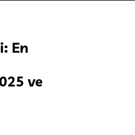
: En
2025 ve