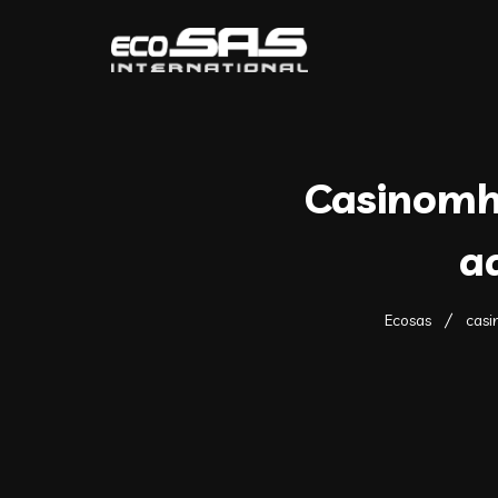
Casinomhub
ad
Ecosas
cas