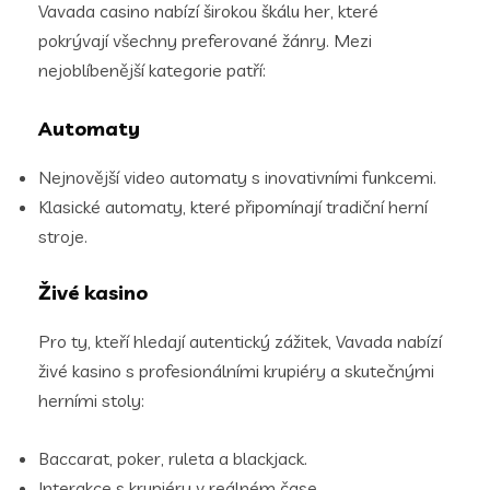
Vavada casino nabízí širokou škálu her, které
pokrývají všechny preferované žánry. Mezi
nejoblíbenější kategorie patří:
Automaty
Nejnovější video automaty s inovativními funkcemi.
Klasické automaty, které připomínají tradiční herní
stroje.
Živé kasino
Pro ty, kteří hledají autentický zážitek, Vavada nabízí
živé kasino s profesionálními krupiéry a skutečnými
herními stoly:
Baccarat, poker, ruleta a blackjack.
Interakce s krupiéry v reálném čase.