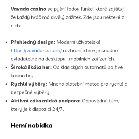
Vavada casino
se pyšní řadou funkcí, které zajišťují,
že každý hráč má skvělý zážitek. Zde jsou některé z
nich:
Přehledný design:
Moderní uživatelské
https://vavada-cs.com/
rozhraní, které je snadno
ovladatelné na desktopu i mobilních zařízeních.
Široká škála her:
Od klasických automatů po živé
kasino hry.
Rychlé výběry:
Mnoho platební metod pro rychlé a
bezpečné výběry.
Aktivní zákaznická podpora:
Odpovědný tým,
který je k dispozici 24/7.
Herní nabídka