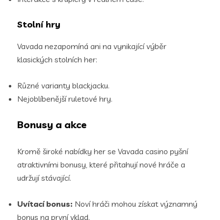
Stolní hry
Vavada nezapomíná ani na vynikající výběr
klasických stolních her:
Různé varianty blackjacku.
Nejoblíbenější ruletové hry.
Bonusy a akce
Kromě široké nabídky her se Vavada casino pyšní
atraktivními bonusy, které přitahují nové hráče a
udržují stávající.
Uvítací bonus:
Noví hráči mohou získat významný
bonus na první vklad.