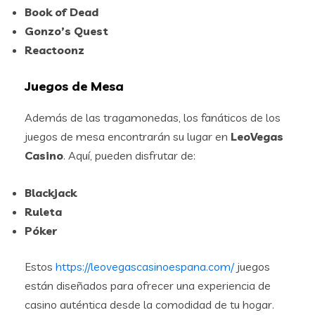
Book of Dead
Gonzo’s Quest
Reactoonz
Juegos de Mesa
Además de las tragamonedas, los fanáticos de los
juegos de mesa encontrarán su lugar en
LeoVegas
Casino
. Aquí, pueden disfrutar de:
Blackjack
Ruleta
Póker
Estos
https://leovegascasinoespana.com/
juegos
están diseñados para ofrecer una experiencia de
casino auténtica desde la comodidad de tu hogar.