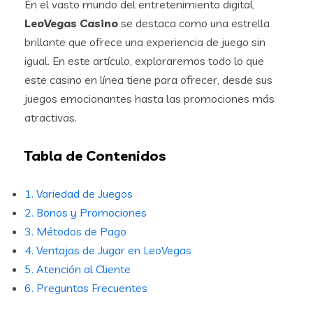
En el vasto mundo del entretenimiento digital,
LeoVegas Casino
se destaca como una estrella
brillante que ofrece una experiencia de juego sin
igual. En este artículo, exploraremos todo lo que
este casino en línea tiene para ofrecer, desde sus
juegos emocionantes hasta las promociones más
atractivas.
Tabla de Contenidos
1. Variedad de Juegos
2. Bonos y Promociones
3. Métodos de Pago
4. Ventajas de Jugar en LeoVegas
5. Atención al Cliente
6. Preguntas Frecuentes