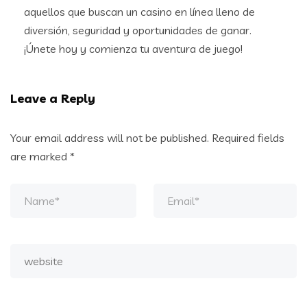
aquellos que buscan un casino en línea lleno de
diversión, seguridad y oportunidades de ganar.
¡Únete hoy y comienza tu aventura de juego!
Leave a Reply
Your email address will not be published.
Required fields
are marked
*