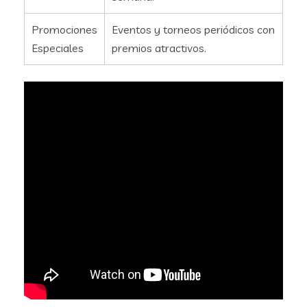
Promociones
Eventos y torneos periódicos con
Especiales
premios atractivos.