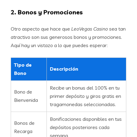
2. Bonos y Promociones
Otro aspecto que hace que
LeoVegas Casino
sea tan
atractivo son sus generosos bonos y promociones.
Aquí hay un vistazo a lo que puedes esperar:
Tipo de
Descripción
Bono
Recibe un bonus del 100% en tu
Bono de
primer depósito y giros gratis en
Bienvenida
tragamonedas seleccionadas.
Bonificaciones disponibles en tus
Bonos de
depósitos posteriores cada
Recarga
semana.