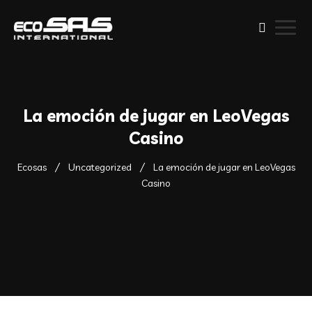
La emoción de jugar en LeoVegas
Casino
Ecosas
Uncategorized
La emoción de jugar en LeoVegas
Casino